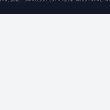
均来源于互联网，仅供学习交流使用，版权归原作者所有。 如有侵权请联系我们，我们