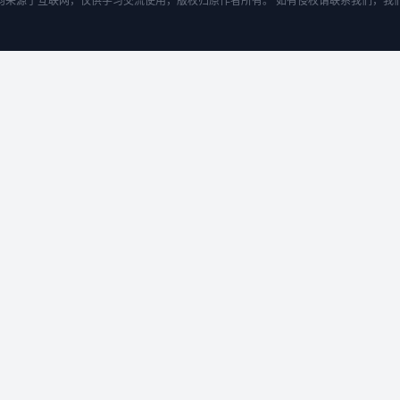
均来源于互联网，仅供学习交流使用，版权归原作者所有。 如有侵权请联系我们，我们