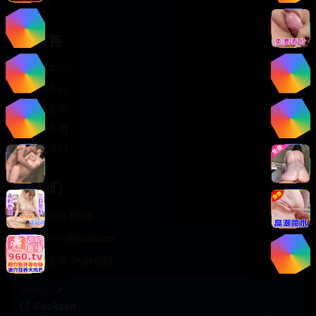
轻松喜剧
服务支持
客服中心
帮助中心
使用指南
版权声明
关于我们
联系我们
400-888-8888
support@Cookseo
在线客服 7×24小时
商务合作✈️
Cookseo